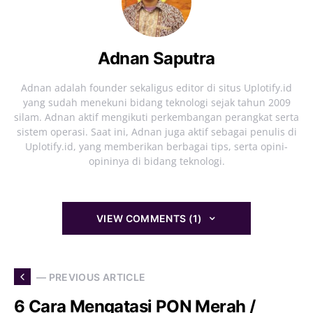
Adnan Saputra
Adnan adalah founder sekaligus editor di situs Uplotify.id
yang sudah menekuni bidang teknologi sejak tahun 2009
silam. Adnan aktif mengikuti perkembangan perangkat serta
sistem operasi. Saat ini, Adnan juga aktif sebagai penulis di
Uplotify.id, yang memberikan berbagai tips, serta opini-
opininya di bidang teknologi.
VIEW COMMENTS (1)
— PREVIOUS ARTICLE
6 Cara Mengatasi PON Merah /