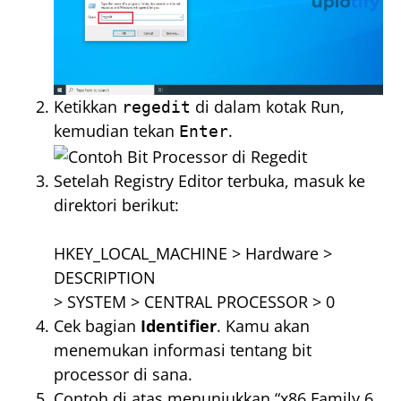
Ketikkan
di dalam kotak Run,
regedit
kemudian tekan
.
Enter
Setelah Registry Editor terbuka, masuk ke
direktori berikut:
HKEY_LOCAL_MACHINE > Hardware >
DESCRIPTION
> SYSTEM > CENTRAL PROCESSOR > 0
Cek bagian
Identifier
. Kamu akan
menemukan informasi tentang bit
processor di sana.
Contoh di atas menunjukkan “x86 Family 6