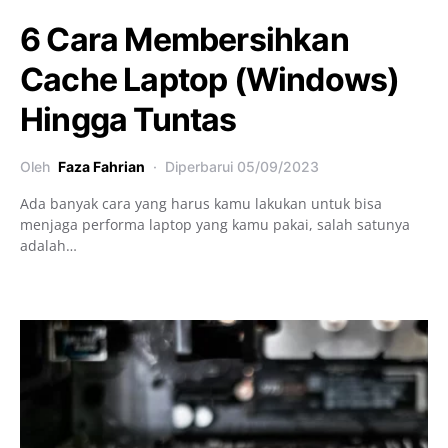
6 Cara Membersihkan
Cache Laptop (Windows)
Hingga Tuntas
Oleh
Faza Fahrian
Diperbarui
05/09/2023
Ada banyak cara yang harus kamu lakukan untuk bisa
menjaga performa laptop yang kamu pakai, salah satunya
adalah…