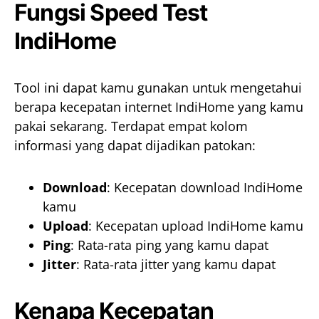
Fungsi Speed Test
IndiHome
Tool ini dapat kamu gunakan untuk mengetahui
berapa kecepatan internet IndiHome yang kamu
pakai sekarang. Terdapat empat kolom
informasi yang dapat dijadikan patokan:
Download
: Kecepatan download IndiHome
kamu
Upload
: Kecepatan upload IndiHome kamu
Ping
: Rata-rata ping yang kamu dapat
Jitter
: Rata-rata jitter yang kamu dapat
Kenapa Kecepatan