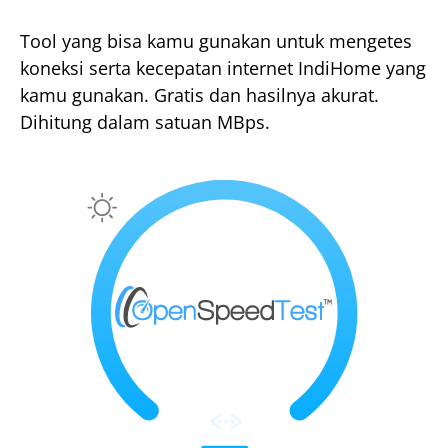
Tool yang bisa kamu gunakan untuk mengetes
koneksi serta kecepatan internet IndiHome yang
kamu gunakan. Gratis dan hasilnya akurat.
Dihitung dalam satuan MBps.