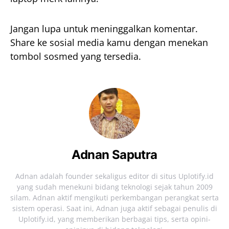
Jangan lupa untuk meninggalkan komentar.
Share ke sosial media kamu dengan menekan
tombol sosmed yang tersedia.
Adnan Saputra
Adnan adalah founder sekaligus editor di situs Uplotify.id
yang sudah menekuni bidang teknologi sejak tahun 2009
silam. Adnan aktif mengikuti perkembangan perangkat serta
sistem operasi. Saat ini, Adnan juga aktif sebagai penulis di
Uplotify.id, yang memberikan berbagai tips, serta opini-