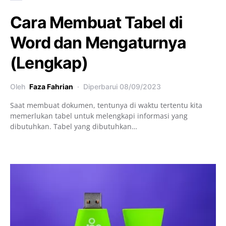
Cara Membuat Tabel di
Word dan Mengaturnya
(Lengkap)
Oleh
Faza Fahrian
Diperbarui
08/09/2023
Saat membuat dokumen, tentunya di waktu tertentu kita
memerlukan tabel untuk melengkapi informasi yang
dibutuhkan. Tabel yang dibutuhkan…