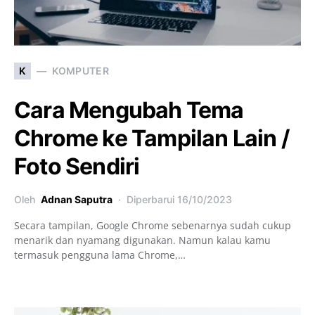
K
KOMPUTER
Cara Mengubah Tema
Chrome ke Tampilan Lain /
Foto Sendiri
Oleh
Adnan Saputra
Diperbarui
16/10/2023
Secara tampilan, Google Chrome sebenarnya sudah cukup
menarik dan nyamang digunakan. Namun kalau kamu
termasuk pengguna lama Chrome,…