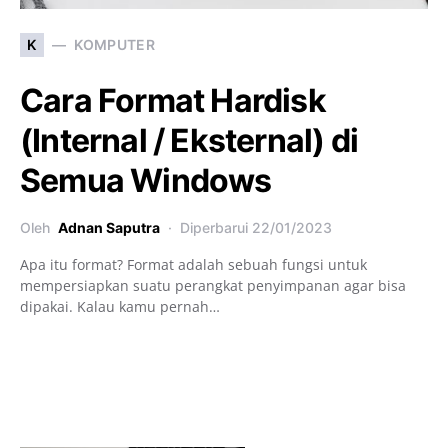
K
KOMPUTER
Cara Format Hardisk
(Internal / Eksternal) di
Semua Windows
Oleh
Adnan Saputra
Diperbarui
22/01/2023
Apa itu format? Format adalah sebuah fungsi untuk
mempersiapkan suatu perangkat penyimpanan agar bisa
dipakai. Kalau kamu pernah…