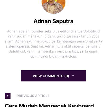
Adnan Saputra
Adnan adalah founder sekaligus editor di situs Uplotify.id
yang sudah menekuni bidang teknologi sejak tahun 2009
silam. Adnan aktif mengikuti perkembangan perangkat serta
sistem operasi. Saat ini, Adnan juga aktif sebagai penulis di
Uplotify.id, yang memberikan berbagai tips, serta opini-
opininya di bidang teknologi.
VIEW COMMENTS (0)
— PREVIOUS ARTICLE
Cara Mudah Mengecek Keyboard