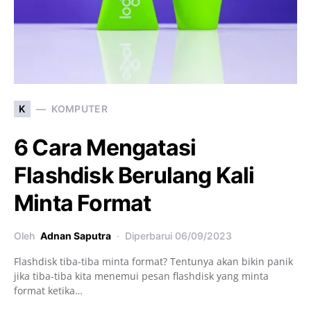
K
KOMPUTER
6 Cara Mengatasi
Flashdisk Berulang Kali
Minta Format
Oleh
Adnan Saputra
Diperbarui
06/09/2023
Flashdisk tiba-tiba minta format? Tentunya akan bikin panik
jika tiba-tiba kita menemui pesan flashdisk yang minta
format ketika…