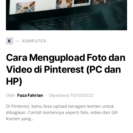
K
KOMPUTER
Cara Mengupload Foto dan
Video di Pinterest (PC dan
HP)
Oleh
Faza Fahrian
Diperbarui
15/10/2022
Di Pinterest, kamu bisa upload beragam konten untuk
dibagikan. Contoh kontennya seperti foto, video dan GIF.
Konten yang…