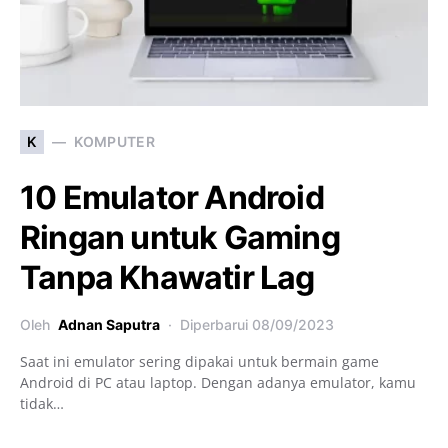
K
KOMPUTER
10 Emulator Android
Ringan untuk Gaming
Tanpa Khawatir Lag
Oleh
Adnan Saputra
Diperbarui
08/09/2023
Saat ini emulator sering dipakai untuk bermain game
Android di PC atau laptop. Dengan adanya emulator, kamu
tidak…