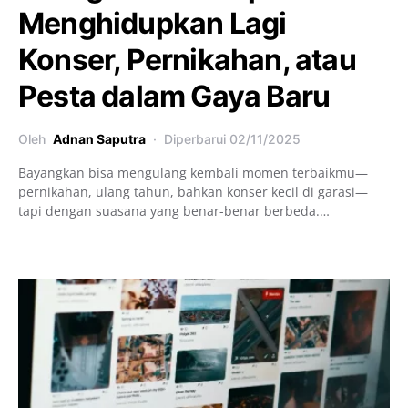
Menghidupkan Lagi
Konser, Pernikahan, atau
Pesta dalam Gaya Baru
Oleh
Adnan Saputra
Diperbarui
02/11/2025
Bayangkan bisa mengulang kembali momen terbaikmu—
pernikahan, ulang tahun, bahkan konser kecil di garasi—
tapi dengan suasana yang benar-benar berbeda.…