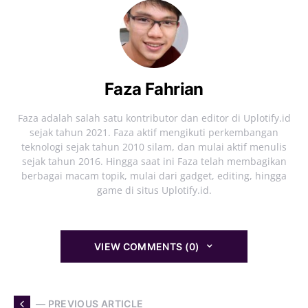
Faza Fahrian
Faza adalah salah satu kontributor dan editor di Uplotify.id
sejak tahun 2021. Faza aktif mengikuti perkembangan
teknologi sejak tahun 2010 silam, dan mulai aktif menulis
sejak tahun 2016. Hingga saat ini Faza telah membagikan
berbagai macam topik, mulai dari gadget, editing, hingga
game di situs Uplotify.id.
VIEW COMMENTS (0)
— PREVIOUS ARTICLE