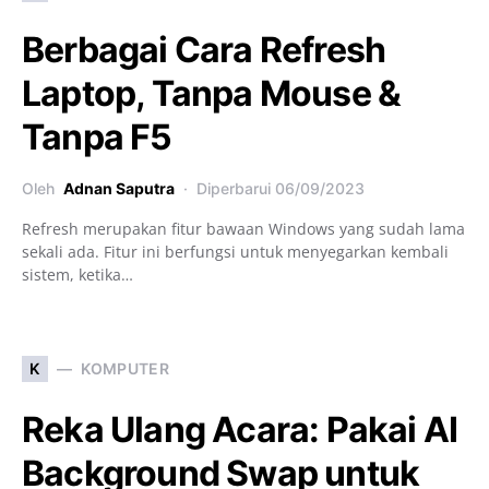
Berbagai Cara Refresh
Laptop, Tanpa Mouse &
Tanpa F5
Oleh
Adnan Saputra
Diperbarui
06/09/2023
Refresh merupakan fitur bawaan Windows yang sudah lama
sekali ada. Fitur ini berfungsi untuk menyegarkan kembali
sistem, ketika…
K
KOMPUTER
Reka Ulang Acara: Pakai AI
Background Swap untuk