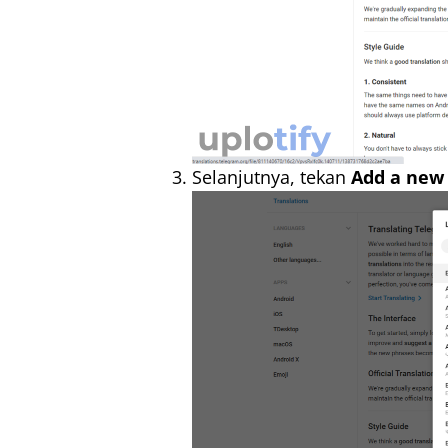
Selanjutnya, tekan
Add a new