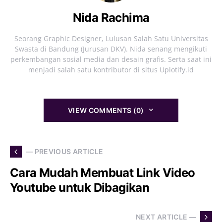
Nida Rachima
Seorang Graphic Designer, Lulusan Salah Satu Universitas
Swasta di Bandung (Jurusan DKV). Nida senang mengikuti
perkembangan sosial media dan desain grafis. Serta saat ini
menjadi salah satu kontributor di situs Uplotify.id
VIEW COMMENTS (0)
— PREVIOUS ARTICLE
Cara Mudah Membuat Link Video
Youtube untuk Dibagikan
NEXT ARTICLE —