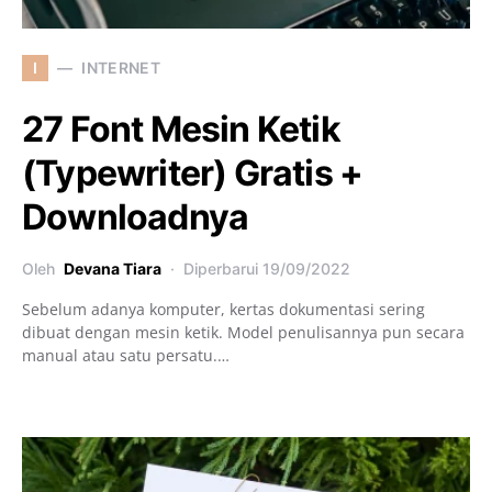
I
INTERNET
27 Font Mesin Ketik
(Typewriter) Gratis +
Downloadnya
Oleh
Devana Tiara
Diperbarui
19/09/2022
Sebelum adanya komputer, kertas dokumentasi sering
dibuat dengan mesin ketik. Model penulisannya pun secara
manual atau satu persatu.…