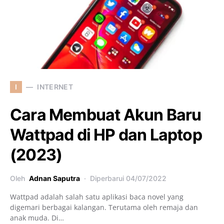
I
INTERNET
Cara Membuat Akun Baru
Wattpad di HP dan Laptop
(2023)
Oleh
Adnan Saputra
Diperbarui
04/07/2022
Wattpad adalah salah satu aplikasi baca novel yang
digemari berbagai kalangan. Terutama oleh remaja dan
anak muda. Di…