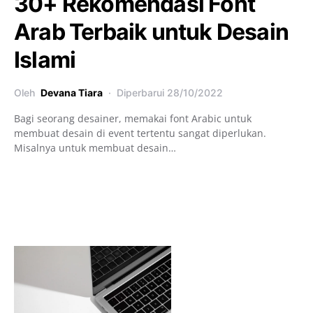
30+ Rekomendasi Font
Arab Terbaik untuk Desain
Islami
Oleh
Devana Tiara
Diperbarui
28/10/2022
Bagi seorang desainer, memakai font Arabic untuk
membuat desain di event tertentu sangat diperlukan.
Misalnya untuk membuat desain…